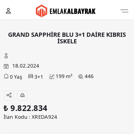
GRAND SAPPHİRE BLU 3+1 DAİRE KIBRIS
İSKELE
18.02.2024
199 m²
446
0 Yaş
3+1
₺ 9.822.834
İlan Kodu : XREDA924