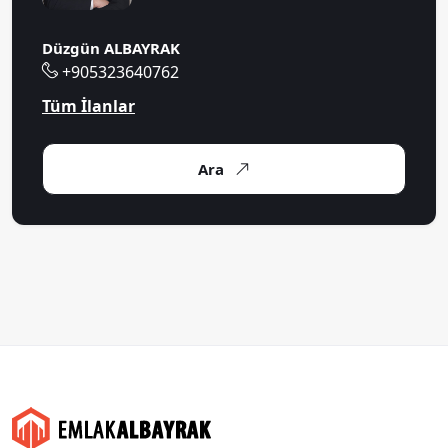
Düzgün ALBAYRAK
+905323640762
Tüm İlanlar
Ara