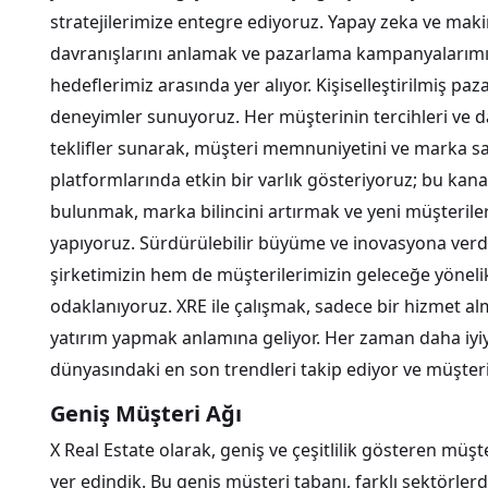
stratejilerimize entegre ediyoruz. Yapay zeka ve maki
davranışlarını anlamak ve pazarlama kampanyalarımı
hedeflerimiz arasında yer alıyor. Kişiselleştirilmiş pa
deneyimler sunuyoruz. Her müşterinin tercihleri ve da
teklifler sunarak, müşteri memnuniyetini ve marka sa
platformlarında etkin bir varlık gösteriyoruz; bu kana
bulunmak, marka bilincini artırmak ve yeni müşterile
yapıyoruz. Sürdürülebilir büyüme ve inovasyona verdiğ
şirketimizin hem de müşterilerimizin geleceğe yönelik
odaklanıyoruz. XRE ile çalışmak, sadece bir hizmet a
yatırım yapmak anlamına geliyor. Her zaman daha iyiy
dünyasındaki en son trendleri takip ediyor ve müşte
Geniş Müşteri Ağı
X Real Estate olarak, geniş ve çeşitlilik gösteren mü
yer edindik. Bu geniş müşteri tabanı, farklı sektörlerd