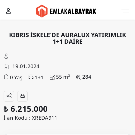
KIBRIS İSKELE'DE AURALUX YATIRIMLIK
1+1 DAİRE
19.01.2024
55 m²
284
0 Yaş
1+1
₺ 6.215.000
İlan Kodu : XREDA911