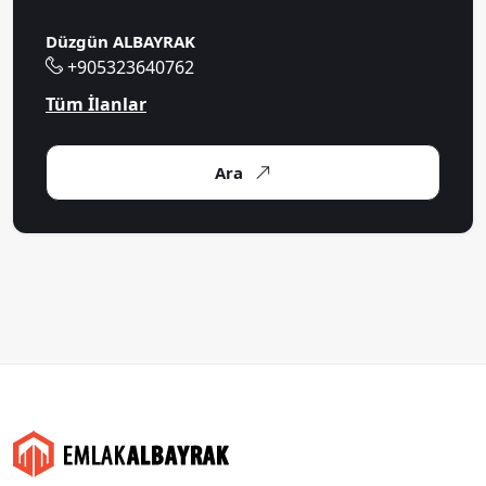
Düzgün ALBAYRAK
+905323640762
Tüm İlanlar
Ara