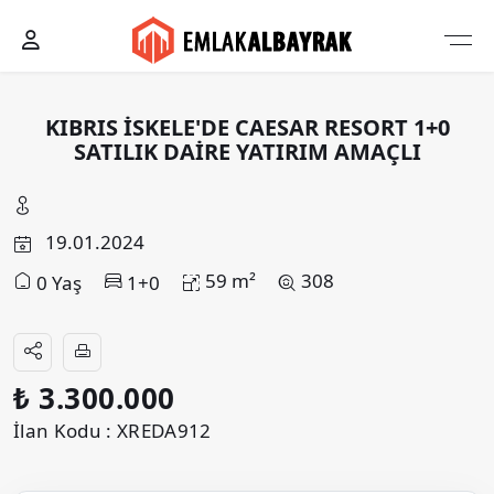
KIBRIS İSKELE'DE CAESAR RESORT 1+0
SATILIK DAİRE YATIRIM AMAÇLI
19.01.2024
59 m²
308
0 Yaş
1+0
₺ 3.300.000
İlan Kodu : XREDA912