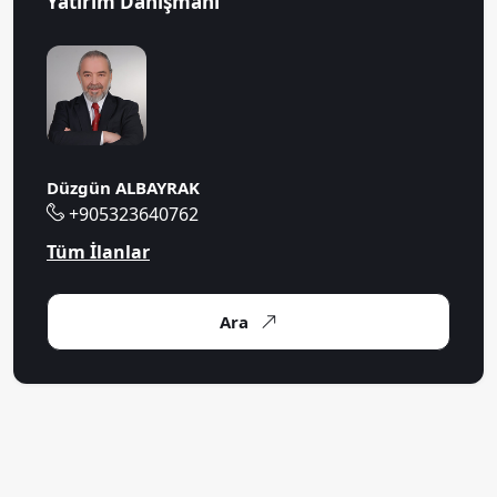
Yatırım Danışmanı
Düzgün ALBAYRAK
+905323640762
Tüm İlanlar
Ara