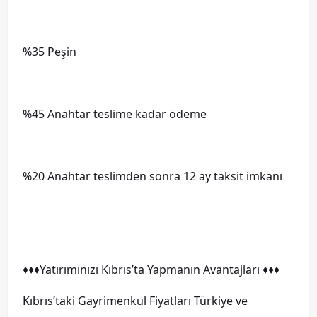
%35 Peşin
%45 Anahtar teslime kadar ödeme
%20 Anahtar teslimden sonra 12 ay taksit imkanı
♦️♦️♦️Yatırımınızı Kıbrıs’ta Yapmanın Avantajları ♦️♦️♦️
Kıbrıs’taki Gayrimenkul Fiyatları Türkiye ve