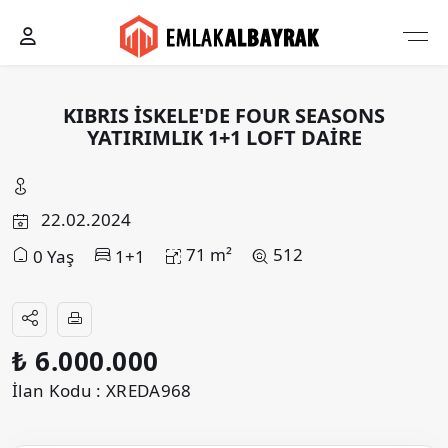
KIBRIS İSKELE'DE FOUR SEASONS
YATIRIMLIK 1+1 LOFT DAİRE
22.02.2024
71 m²
512
0 Yaş
1+1
₺ 6.000.000
İlan Kodu : XREDA968