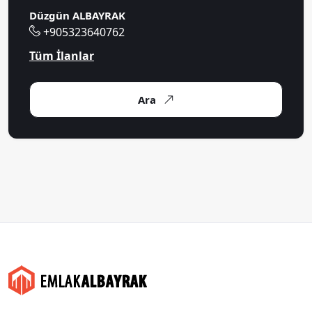
Düzgün ALBAYRAK
+905323640762
Tüm İlanlar
Ara