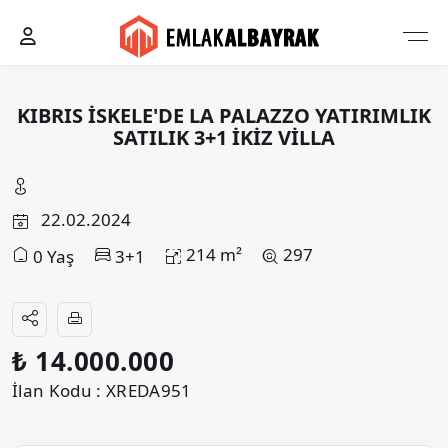
KIBRIS İSKELE'DE LA PALAZZO YATIRIMLIK
SATILIK 3+1 İKİZ VİLLA
22.02.2024
214 m²
297
0 Yaş
3+1
₺ 14.000.000
İlan Kodu : XREDA951