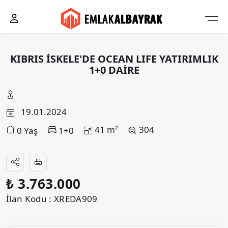
KIBRIS İSKELE'DE OCEAN LIFE YATIRIMLIK
1+0 DAİRE
19.01.2024
41 m²
304
0 Yaş
1+0
₺ 3.763.000
İlan Kodu : XREDA909