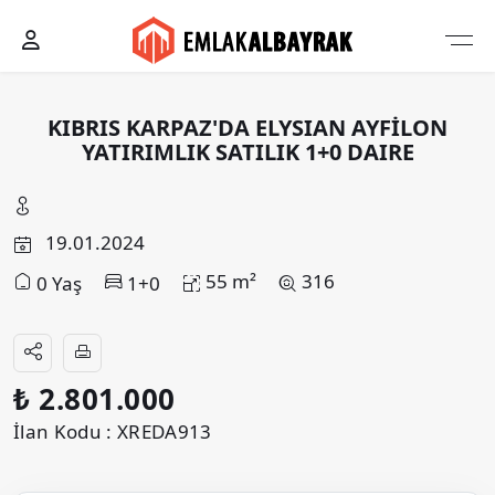
KIBRIS KARPAZ'DA ELYSIAN AYFİLON
YATIRIMLIK SATILIK 1+0 DAIRE
19.01.2024
55 m²
316
0 Yaş
1+0
₺ 2.801.000
İlan Kodu : XREDA913