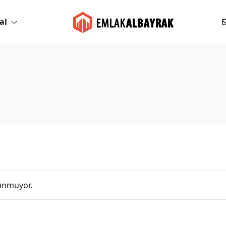
al
lunmuyor.